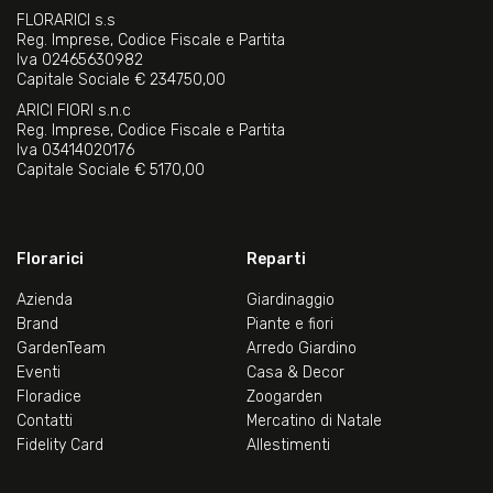
FLORARICI s.s
Reg. Imprese, Codice Fiscale e Partita
Iva 02465630982
Capitale Sociale € 234750,00
ARICI FIORI s.n.c
Reg. Imprese, Codice Fiscale e Partita
Iva 03414020176
Capitale Sociale € 5170,00
Florarici
Reparti
Azienda
Giardinaggio
Brand
Piante e fiori
GardenTeam
Arredo Giardino
Eventi
Casa & Decor
Floradice
Zoogarden
Contatti
Mercatino di Natale
Fidelity Card
Allestimenti