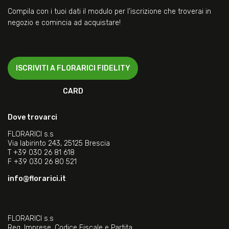
Compila con i tuoi dati il modulo per l’iscrizione che troverai in
negozio e comincia ad acquistare!
ISCRIVITI A FLORARICI FIDELITY
CARD
Dove trovarci
FLORARICI s.s
Via labirinto 243, 25125 Brescia
T
+39 030 26 81 618
F
+39 030 26 80 521
info@florarici.it
FLORARICI s.s
Reg. Imprese, Codice Fiscale e Partita