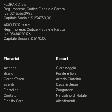
FLORARICI s.s
Reg. Imprese, Codice Fiscale e Partita
Iva 02465630982
Capitale Sociale € 234750,00
ARICI FIORI s.n.c
Reg. Imprese, Codice Fiscale e Partita
Iva 03414020176
Capitale Sociale € 5170,00
Florarici
Reparti
Azienda
Giardinaggio
Brand
Piante e fiori
GardenTeam
Arredo Giardino
Eventi
Casa & Decor
Floradice
Zoogarden
Contatti
Mercatino di Natale
Fidelity Card
Allestimenti