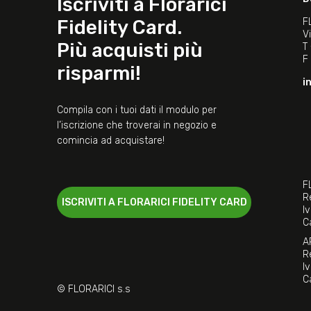
Iscriviti a Florarici
Fidelity Card.
F
V
Più acquisti più
T
F
risparmi!
i
Compila con i tuoi dati il modulo per
l’iscrizione che troverai in negozio e
comincia ad acquistare!
F
R
ISCRIVITI A FLORARICI FIDELITY CARD
I
C
A
R
I
C
© FLORARICI s.s