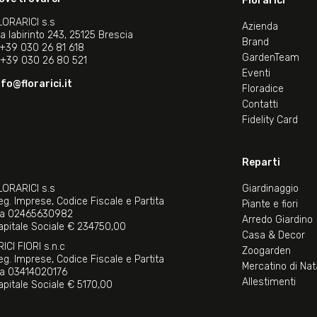
Florarici
LORARICI s.s
Azienda
ia labirinto 243, 25125 Brescia
Brand
+39 030 26 81 618
GardenTeam
+39 030 26 80 521
Eventi
nfo@florarici.it
Floradice
Contatti
Fidelity Card
Reparti
LORARICI s.s
Giardinaggio
eg. Imprese, Codice Fiscale e Partita
Piante e fiori
va 02465630982
Arredo Giardino
apitale Sociale € 234750,00
Casa & Decor
RICI FIORI s.n.c
Zoogarden
eg. Imprese, Codice Fiscale e Partita
Mercatino di Nat
va 03414020176
Allestimenti
apitale Sociale € 5170,00