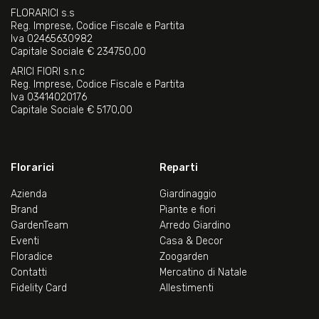
FLORARICI s.s
Reg. Imprese, Codice Fiscale e Partita
Iva 02465630982
Capitale Sociale € 234750,00
ARICI FIORI s.n.c
Reg. Imprese, Codice Fiscale e Partita
Iva 03414020176
Capitale Sociale € 5170,00
Florarici
Reparti
Azienda
Giardinaggio
Brand
Piante e fiori
GardenTeam
Arredo Giardino
Eventi
Casa & Decor
Floradice
Zoogarden
Contatti
Mercatino di Natale
Fidelity Card
Allestimenti