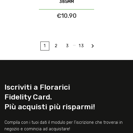
385MM
€10.90
…

1
2
3
13
Iscriviti a Florarici
Fidelity Card.
Più acquisti più risparmi!
Compila con i tuoi dati il modulo per l’iscrizione che troverai in
negozio e comincia ad acquistare!