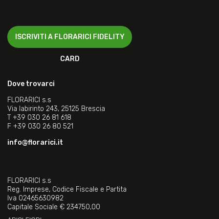
ISCRIVITI A FLORARICI FIDELITY
CARD
Dove trovarci
FLORARICI s.s
Via labirinto 243, 25125 Brescia
T
+39 030 26 81 618
F
+39 030 26 80 521
info@florarici.it
FLORARICI s.s
Reg. Imprese, Codice Fiscale e Partita
Iva 02465630982
Capitale Sociale € 234750,00