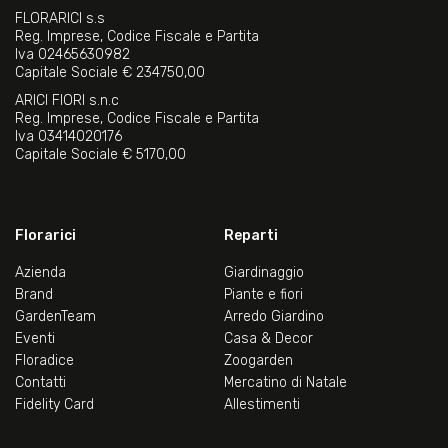
FLORARICI s.s
Reg. Imprese, Codice Fiscale e Partita
Iva 02465630982
Capitale Sociale € 234750,00
ARICI FIORI s.n.c
Reg. Imprese, Codice Fiscale e Partita
Iva 03414020176
Capitale Sociale € 5170,00
Florarici
Reparti
Azienda
Giardinaggio
Brand
Piante e fiori
GardenTeam
Arredo Giardino
Eventi
Casa & Decor
Floradice
Zoogarden
Contatti
Mercatino di Natale
Fidelity Card
Allestimenti