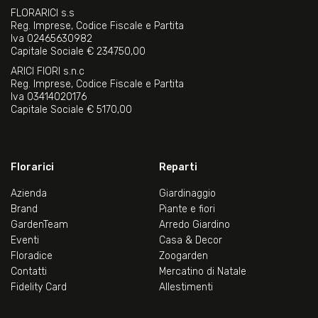
FLORARICI s.s
Reg. Imprese, Codice Fiscale e Partita
Iva 02465630982
Capitale Sociale € 234750,00
ARICI FIORI s.n.c
Reg. Imprese, Codice Fiscale e Partita
Iva 03414020176
Capitale Sociale € 5170,00
Florarici
Reparti
Azienda
Giardinaggio
Brand
Piante e fiori
GardenTeam
Arredo Giardino
Eventi
Casa & Decor
Floradice
Zoogarden
Contatti
Mercatino di Natale
Fidelity Card
Allestimenti