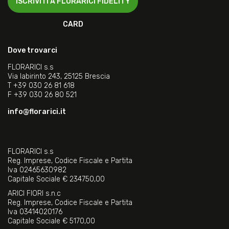
ISCRIVITI A FLORARICI FIDELITY
CARD
Dove trovarci
FLORARICI s.s
Via labirinto 243, 25125 Brescia
T
+39 030 26 81 618
F
+39 030 26 80 521
info@florarici.it
FLORARICI s.s
Reg. Imprese, Codice Fiscale e Partita
Iva 02465630982
Capitale Sociale € 234750,00
ARICI FIORI s.n.c
Reg. Imprese, Codice Fiscale e Partita
Iva 03414020176
Capitale Sociale € 5170,00