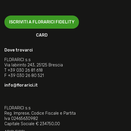
ISCRIVITI A FLORARICI FIDELITY
CARD
Dove trovarci
FLORARICI s.s
Via labirinto 243, 25125 Brescia
T
+39 030 26 81 618
F
+39 030 26 80 521
info@florarici.it
FLORARICI s.s
Reg. Imprese, Codice Fiscale e Partita
Iva 02465630982
Capitale Sociale € 234750,00