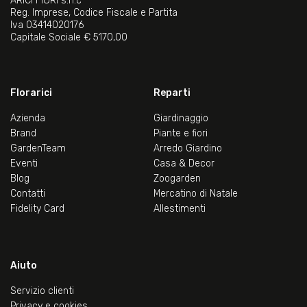
ARICI FIORI s.n.c
Reg. Imprese, Codice Fiscale e Partita
Iva 03414020176
Capitale Sociale € 5170,00
Florarici
Reparti
Azienda
Giardinaggio
Brand
Piante e fiori
GardenTeam
Arredo Giardino
Eventi
Casa & Decor
Blog
Zoogarden
Contatti
Mercatino di Natale
Fidelity Card
Allestimenti
Aiuto
Servizio clienti
Privacy e cookies