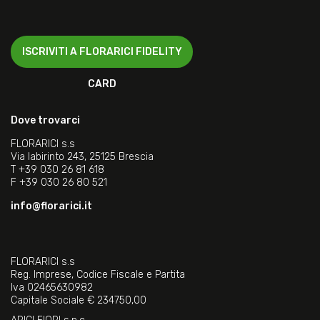
ISCRIVITI A FLORARICI FIDELITY
CARD
Dove trovarci
FLORARICI s.s
Via labirinto 243, 25125 Brescia
T
+39 030 26 81 618
F
+39 030 26 80 521
info@florarici.it
FLORARICI s.s
Reg. Imprese, Codice Fiscale e Partita
Iva 02465630982
Capitale Sociale € 234750,00