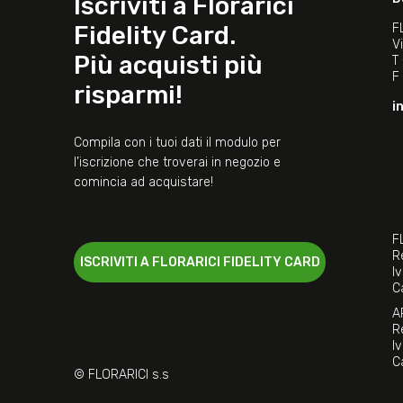
Iscriviti a Florarici
Fidelity Card.
F
V
Più acquisti più
T
F
risparmi!
i
Compila con i tuoi dati il modulo per
l’iscrizione che troverai in negozio e
comincia ad acquistare!
F
R
ISCRIVITI A FLORARICI FIDELITY CARD
I
C
A
R
I
C
© FLORARICI s.s