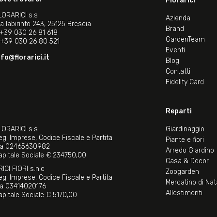
Florarici
LORARICI s.s
Azienda
ia labirinto 243, 25125 Brescia
Brand
+39 030 26 81 618
GardenTeam
+39 030 26 80 521
Eventi
nfo@florarici.it
Blog
Contatti
Fidelity Card
Reparti
LORARICI s.s
Giardinaggio
eg. Imprese, Codice Fiscale e Partita
Piante e fiori
va 02465630982
Arredo Giardino
apitale Sociale € 234750,00
Casa & Decor
RICI FIORI s.n.c
Zoogarden
eg. Imprese, Codice Fiscale e Partita
Mercatino di Nat
va 03414020176
Allestimenti
apitale Sociale € 5170,00