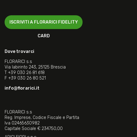
ISCRIVITI A FLORARICI FIDELITY
CARD
Dove trovarci
FLORARICI s.s
Via labirinto 243, 25125 Brescia
T
+39 030 26 81 618
F
+39 030 26 80 521
info@florarici.it
FLORARICI s.s
Reg. Imprese, Codice Fiscale e Partita
Iva 02465630982
Capitale Sociale € 234750,00