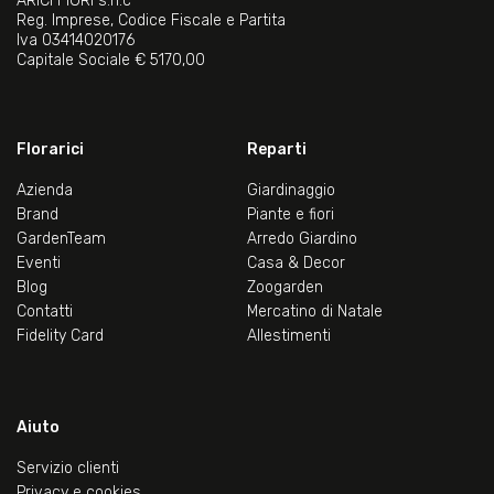
ARICI FIORI s.n.c
Reg. Imprese, Codice Fiscale e Partita
Iva 03414020176
Capitale Sociale € 5170,00
Florarici
Reparti
Azienda
Giardinaggio
Brand
Piante e fiori
GardenTeam
Arredo Giardino
Eventi
Casa & Decor
Blog
Zoogarden
Contatti
Mercatino di Natale
Fidelity Card
Allestimenti
Aiuto
Servizio clienti
Privacy e cookies