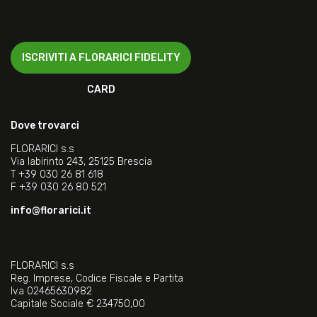
ISCRIVITI A FLORARICI FIDELITY
CARD
Dove trovarci
FLORARICI s.s
Via labirinto 243, 25125 Brescia
T
+39 030 26 81 618
F
+39 030 26 80 521
info@florarici.it
FLORARICI s.s
Reg. Imprese, Codice Fiscale e Partita
Iva 02465630982
Capitale Sociale € 234750,00