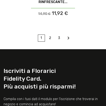
RINFRESCANTE...
11,92 €
14,90 €

1
2
3
Iscriviti a Florarici
Fidelity Card.
Più acquisti più risparmi!
Compila con i tuoi dati il modulo per l’iscrizione che troverai in
negozio e comincia ad acquistare!